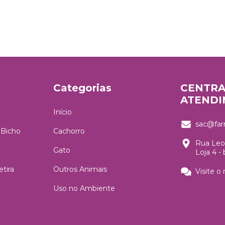
Categorias
CENTRA
ATEND
Início
sac@far
 Bicho
Cachorro
Rua Leon
Gato
Loja 4 -
tira
Outros Animais
Visite o
Uso no Ambiente