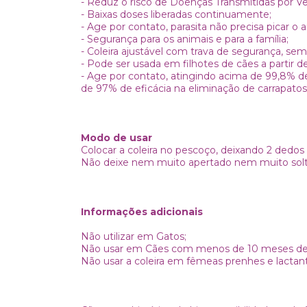
- Reduz o risco de Doenças Transmitidas por Ve
- Baixas doses liberadas continuamente;
- Age por contato, parasita não precisa picar o 
- Segurança para os animais e para a família;
- Coleira ajustável com trava de segurança, sem
- Pode ser usada em filhotes de cães a partir d
- Age por contato, atingindo acima de 99,8% d
de 97% de eficácia na eliminação de carrapato
Modo de usar
Colocar a coleira no pescoço, deixando 2 dedos
Não deixe nem muito apertado nem muito solto,
Informações adicionais
Não utilizar em Gatos;
Não usar em Cães com menos de 10 meses de 
Não usar a coleira em fêmeas prenhes e lactan