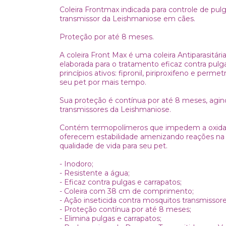
Coleira Frontmax indicada para controle de pulga
transmissor da Leishmaniose em cães.
Proteção por até 8 meses.
A coleira Front Max é uma coleira Antiparasitári
elaborada para o tratamento eficaz contra pulgas
princípios ativos: fipronil, piriproxifeno e per
seu pet por mais tempo.
Sua proteção é contínua por até 8 meses, agi
transmissores da Leishmaniose.
Contém termopolímeros que impedem a oxidaç
oferecem estabilidade amenizando reações na p
qualidade de vida para seu pet.
- Inodoro;
- Resistente a água;
- Eficaz contra pulgas e carrapatos;
- Coleira com 38 cm de comprimento;
- Ação inseticida contra mosquitos transmissor
- Proteção contínua por até 8 meses;
- Elimina pulgas e carrapatos;