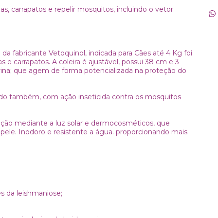
s, carrapatos e repelir mosquitos, incluindo o vetor
a da fabricante Vetoquinol, indicada para Cães até 4 Kg foi
 e carrapatos. A coleira é ajustável, possui 38 cm e 3
metrina; que agem de forma potencializada na proteção do
ndo também, com ação inseticida contra os mosquitos
ão mediante a luz solar e dermocosméticos, que
ele. Inodoro e resistente a água. proporcionando mais
es da leishmaniose;