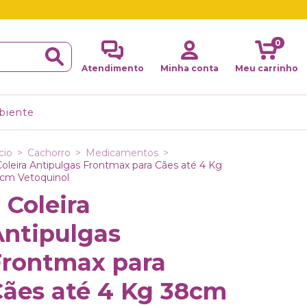
0
Atendimento
Minha conta
Meu carrinho
biente
cio
>
Cachorro
>
Medicamentos
>
Coleira Antipulgas Frontmax para Cães até 4 Kg
cm Vetoquinol
 Coleira
Antipulgas
Frontmax para
Cães até 4 Kg 38cm