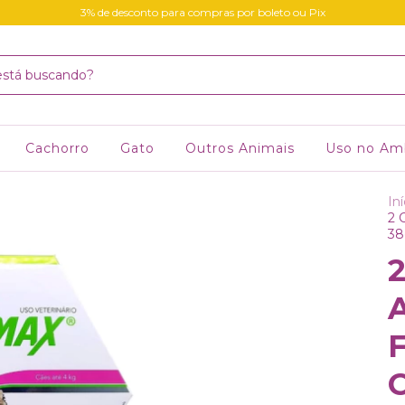
3% de desconto para compras por boleto ou Pix
Cachorro
Gato
Outros Animais
Uso no Am
Iní
2 
38
2