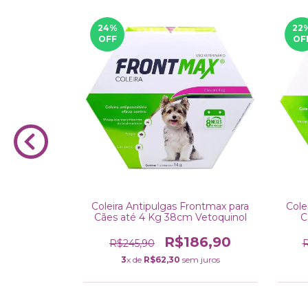
24
%
22
OFF
OF
ulas Dechra
Coleira Antipulgas Frontmax para
Cole
ães
Cães até 4 Kg 38cm Vetoquinol
C
R$186,90
R$245,90
R
3
x de
R$62,30
sem juros