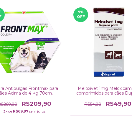
%
9
%
F
OFF
ira Antipulgas Frontmax para
Meloxivet 1mg Meloxicam
ães Acima de 4 Kg 70cm
comprimidos para cães Du
Vetoquinol
R$209,90
R$49,90
$269,90
R$54,90
3
x de
R$69,97
sem juros