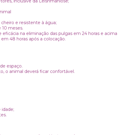
tores, inclusive da Leishmaniose;
animal
 cheiro e resistente à água;
e 10 meses.
e eficácia na eliminação das pulgas em 24 horas e acima
s em 48 horas após a colocação.
 de espaço.
 o animal deverá ficar confortável.
idade;
tes.