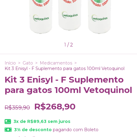
1
/
2
Início
>
Gato
>
Medicamentos
>
Kit 3 Enisyl - F Suplemento para gatos 100ml Vetoquinol
Kit 3 Enisyl - F Suplemento
para gatos 100ml Vetoquinol
R$268,90
R$359,90
3
x de
R$89,63
sem juros
3% de desconto
pagando com Boleto