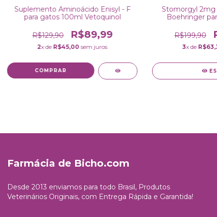
Suplemento Aminoácido Enisyl - F
Stomorgyl 2mg 
para gatos 100ml Vetoquinol
Boehringer par
R$89,99
R$129,90
R$199,90
2
x de
R$45,00
sem juros
3
x de
R$63,
ES
Farmácia de Bicho.com
Desde 2013 enviamos para todo Brasil, Produtos
Veterinários Originais, com Entrega Rápida e Garantida!