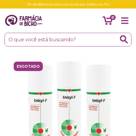
3% de desconto para compras por boleto ou Pix
0
ESGOTADO