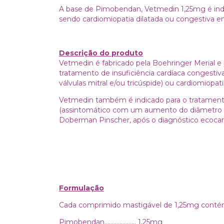
A base de Pimobendan, Vetmedin 1,25mg é indi
sendo cardiomiopatia dilatada ou congestiva e
Descrição do produto
Vetmedin é fabricado pela Boehringer Merial e
tratamento de insuficiência cardíaca congestiva,
válvulas mitral e/ou tricúspide) ou cardiomiopat
Vetmedin também é indicado para o tratamento 
(assintomático com um aumento do diâmetro fina
Doberman Pinscher, após o diagnóstico ecocar
Formulação
Cada comprimido mastigável de 1,25mg conté
Pimobendan..................... 1,25mg