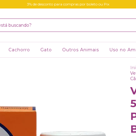
3% de desconto para compras por boleto ou Pix
Cachorro
Gato
Outros Animais
Uso no Am
Iní
Ve
Cã