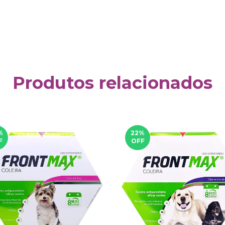
Produtos relacionados
%
22
%
F
OFF