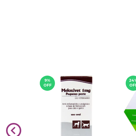
9
%
24
OFF
OF