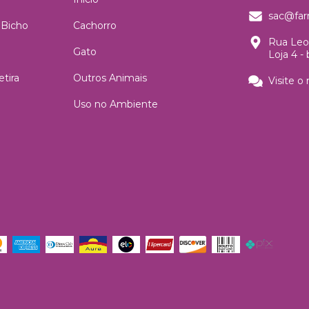
sac@far
 Bicho
Cachorro
Rua Leon
Gato
Loja 4 -
tira
Outros Animais
Visite o
Uso no Ambiente