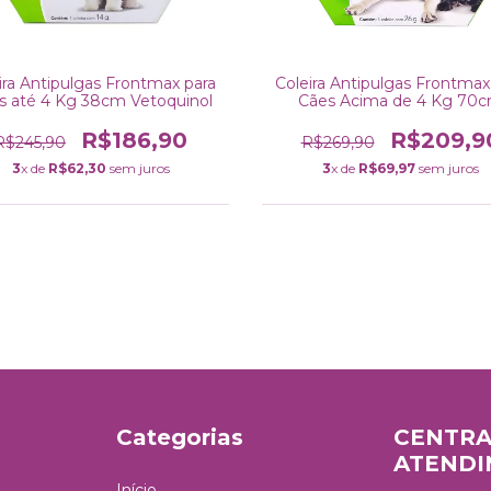
ira Antipulgas Frontmax para
Coleira Antipulgas Frontmax
s até 4 Kg 38cm Vetoquinol
Cães Acima de 4 Kg 70
Vetoquinol
R$186,90
R$209,9
R$245,90
R$269,90
3
x de
R$62,30
sem juros
3
x de
R$69,97
sem juros
Categorias
CENTRA
ATEND
Início