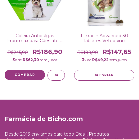
Coleira Antipulgas
Flexadin Advanced 30
Frontmax para Cães até 4
Tabletes Vetoquinol
Kg 38cm Vetoquinol
Suplemento para Cães
R$186,90
R$147,65
R$245,90
R$189,90
3
x de
R$62,30
sem juros
3
x de
R$49,22
sem juros
ESPIAR
Farmácia de Bicho.com
Desde 2013 enviamos para todo Brasil, Produtos