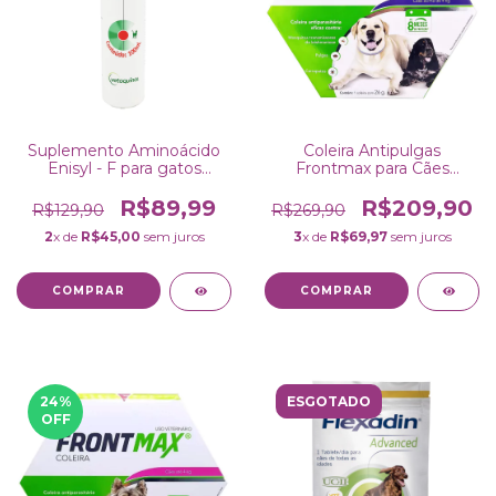
Suplemento Aminoácido
Coleira Antipulgas
Enisyl - F para gatos
Frontmax para Cães
100ml Vetoquinol
Acima de 4 Kg 70cm
Vetoquinol
R$89,99
R$209,90
R$129,90
R$269,90
2
x de
R$45,00
sem juros
3
x de
R$69,97
sem juros
24
%
ESGOTADO
OFF