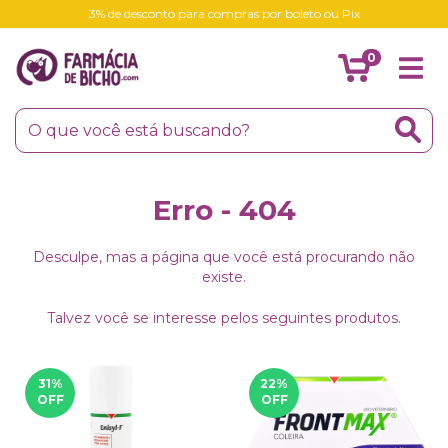
3% de desconto para compras por boleto ou Pix
0
Erro - 404
Desculpe, mas a página que você está procurando não
existe.
Talvez você se interesse pelos seguintes produtos.
31
%
22
%
OFF
OFF