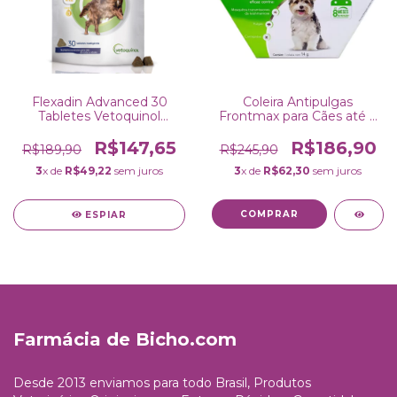
Flexadin Advanced 30
Coleira Antipulgas
Tabletes Vetoquinol
Frontmax para Cães até 4
Suplemento para Cães
Kg 38cm Vetoquinol
R$147,65
R$186,90
R$189,90
R$245,90
3
x de
R$49,22
sem juros
3
x de
R$62,30
sem juros
ESPIAR
Farmácia de Bicho.com
Desde 2013 enviamos para todo Brasil, Produtos