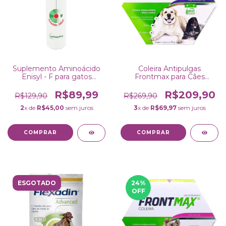
Suplemento Aminoácido
Coleira Antipulgas
Enisyl - F para gatos
Frontmax para Cães
100ml Vetoquinol
Acima de 4 Kg 70cm
Vetoquinol
R$89,99
R$209,90
R$129,90
R$269,90
2
x de
R$45,00
sem juros
3
x de
R$69,97
sem juros
ESGOTADO
24
%
OFF