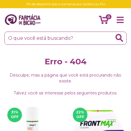
3% de desconto para compras por boleto ou Pix
0
Erro - 404
Desculpe, mas a página que você está procurando não
existe.
Talvez você se interesse pelos seguintes produtos.
31
%
22
%
OFF
OFF